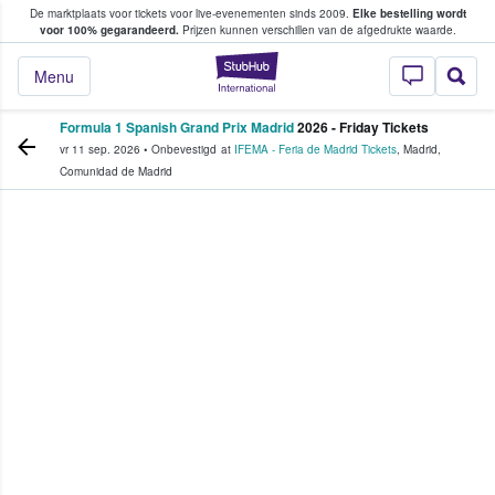
De marktplaats voor tickets voor live-evenementen sinds 2009.
Elke bestelling wordt
ans tickets kopen en verkopen
voor 100% gegarandeerd.
Prijzen kunnen verschillen van de afgedrukte waarde.
StubHub: waar fan
Menu
Formula 1 Spanish Grand Prix Madrid
2026 - Friday Tickets
vr 11 sep. 2026
•
Onbevestigd
at
IFEMA - Feria de Madrid Tickets
,
Madrid
,
Comunidad de Madrid