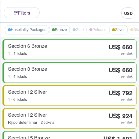
Filters
USD
Hospitality Packages
Bronze
Gold
Pelouse
Silver
Sil
Sección 6 Bronze
US$ 660
1 - 4 tickets
per stuk
Sección 3 Bronze
US$ 660
1 - 4 tickets
per stuk
Sección 12 Silver
US$ 792
1 - 6 tickets
per stuk
Sección 12 Silver
US$ 924
Rij
pordeterminar
2 tickets
per stuk
Sección 15 Bronze
US$ 1.591