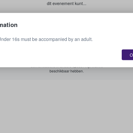
dit evenement kunt...
Je tickets verkopen
mation
Under 16s must be accompanied by an adult.
Zie alle aankomende evenementen
O
Geïnteresseerd in andere opties? Kijk wat we
beschikbaar hebben.