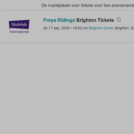
De marktplaats voor tickets voor live-evenemen
Freya Ridings
Brighton Tickets
StubHub: waar fans tickets kope
do 17 sep. 2026
•
19:00
om
Brighton Dome
,
Brighton
,
S