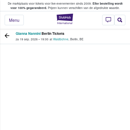
De marktplaats voor tickets voor live-evenementen sinds 2009.
Elke bestelling wordt
ans tickets kopen en verkopen
voor 100% gegarandeerd.
Prijzen kunnen verschillen van de afgedrukte waarde.
StubHub: waar fan
Menu
Gianna Nannini
Berlin Tickets
za 19 sep. 2026
•
19:00
at
Waldbühne
,
Berlin
,
BE