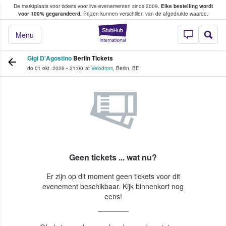
De marktplaats voor tickets voor live-evenementen sinds 2009.
Elke bestelling wordt
ans tickets kopen en verkopen
voor 100% gegarandeerd.
Prijzen kunnen verschillen van de afgedrukte waarde.
StubHub: waar fan
Menu
Gigi D'Agostino
Berlin Tickets
do 01 okt. 2026
•
21:00
at
Velodrom
,
Berlin
,
BE
Geen tickets ... wat nu?
Er zijn op dit moment geen tickets voor dit
evenement beschikbaar. Kijk binnenkort nog
eens!