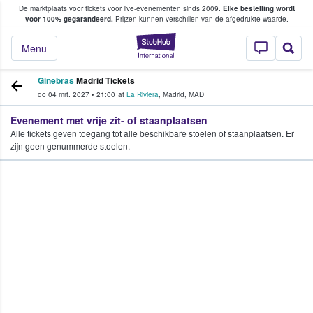
De marktplaats voor tickets voor live-evenementen sinds 2009.
Elke bestelling wordt
ans tickets kopen en verkopen
voor 100% gegarandeerd.
Prijzen kunnen verschillen van de afgedrukte waarde.
StubHub: waar fan
Menu
Ginebras
Madrid Tickets
do 04 mrt. 2027
•
21:00
at
La Riviera
,
Madrid
,
MAD
Evenement met vrije zit- of staanplaatsen
Alle tickets geven toegang tot alle beschikbare stoelen of staanplaatsen. Er
zijn geen genummerde stoelen.