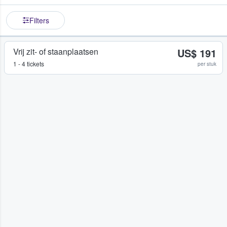
Filters
Vrij zit- of staanplaatsen
US$ 191
1 - 4 tickets
per stuk