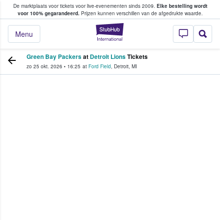
De marktplaats voor tickets voor live-evenementen sinds 2009.
Elke bestelling wordt
ans tickets kopen en verkopen
voor 100% gegarandeerd.
Prijzen kunnen verschillen van de afgedrukte waarde.
StubHub: waar fan
Menu
Green Bay Packers
at
Detroit Lions
Tickets
zo 25 okt. 2026
•
16:25
at
Ford Field
,
Detroit
,
MI