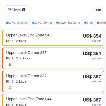
Filters
USD
1
Lower Sideline
Lower Corner
Lower End Zone
Club
Midd
Upper Level End Zone 346
US$ 354
Rij
14
2 tickets
per stuk
Upper Level Corner 337
US$ 354
Rij
19
2 - 4 tickets
per stuk
Upper Level Corner 337
US$ 367
Rij
16
2 tickets
per stuk
Upper Level End Zone 344
US$ 367
Rij
15
8 tickets
per stuk