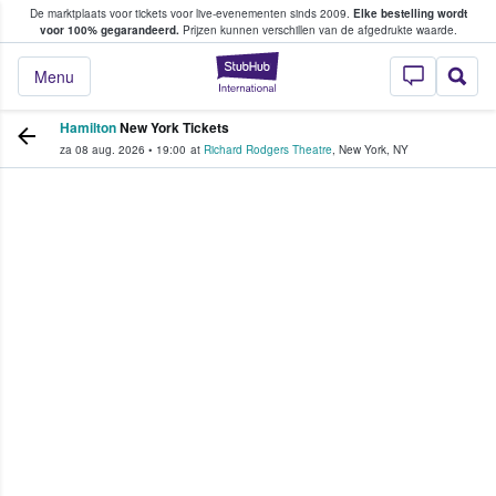
De marktplaats voor tickets voor live-evenementen sinds 2009.
Elke bestelling wordt
ans tickets kopen en verkopen
voor 100% gegarandeerd.
Prijzen kunnen verschillen van de afgedrukte waarde.
StubHub: waar fan
Menu
Hamilton
New York Tickets
za 08 aug. 2026
•
19:00
at
Richard Rodgers Theatre
,
New York
,
NY