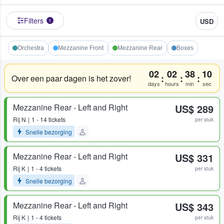
Filters
USD
1
Orchestra
Mezzanine Front
Mezzanine Rear
Boxes
02
02
38
10
:
:
:
Over een paar dagen is het zover!
days
hours
min
sec
Mezzanine Rear - Left and Right
US$ 289
Rij
N
1 - 14 tickets
per stuk
Snelle bezorging
Mezzanine Rear - Left and Right
US$ 331
Rij
K
1 - 4 tickets
per stuk
Snelle bezorging
Mezzanine Rear - Left and Right
US$ 343
Rij
K
1 - 4 tickets
per stuk