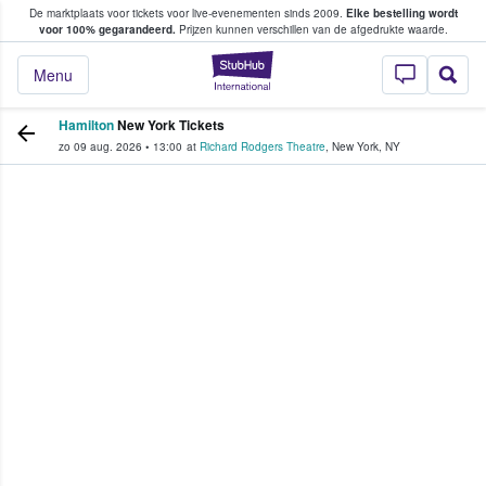
De marktplaats voor tickets voor live-evenementen sinds 2009.
Elke bestelling wordt
ans tickets kopen en verkopen
voor 100% gegarandeerd.
Prijzen kunnen verschillen van de afgedrukte waarde.
StubHub: waar fan
Menu
Hamilton
New York Tickets
zo 09 aug. 2026
•
13:00
at
Richard Rodgers Theatre
,
New York
,
NY