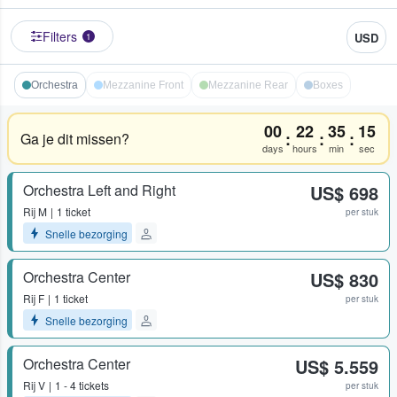
Filters
USD
1
Orchestra
Mezzanine Front
Mezzanine Rear
Boxes
00
22
35
14
:
:
:
Ga je dit missen?
days
hours
min
sec
Orchestra Left and Right
US$ 698
Rij
M
1 ticket
per stuk
Snelle bezorging
Orchestra Center
US$ 830
Rij
F
1 ticket
per stuk
Snelle bezorging
Orchestra Center
US$ 5.559
Rij
V
1 - 4 tickets
per stuk