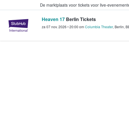
De marktplaats voor tickets voor live-evenemen
Heaven 17
Berlin Tickets
StubHub: waar fans tickets kope
za 07 nov. 2026
•
20:00
om
Columbia Theater
,
Berlin
,
B