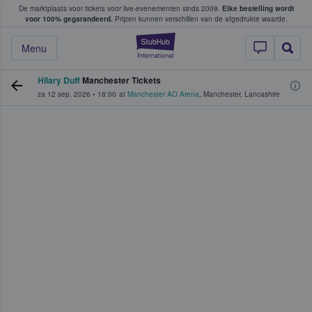
De marktplaats voor tickets voor live-evenementen sinds 2009.
Elke bestelling wordt
ans tickets kopen en verkopen
voor 100% gegarandeerd.
Prijzen kunnen verschillen van de afgedrukte waarde.
StubHub: waar fan
Menu
Hilary Duff
Manchester Tickets
za 12 sep. 2026
•
18:00
at
Manchester AO Arena
,
Manchester
,
Lancashire