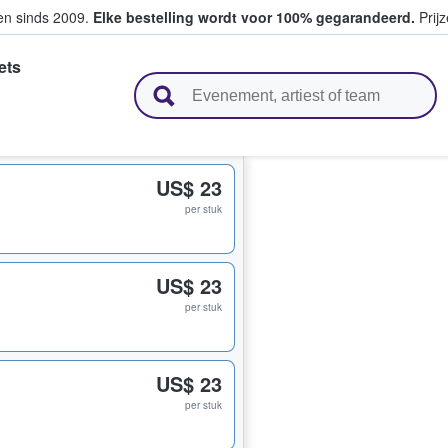
ten sinds 2009.
Elke bestelling wordt voor 100% gegarandeerd.
Prijz
ets
n en verkopen
US$ 23
per stuk
US$ 23
per stuk
US$ 23
per stuk