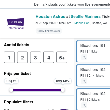
De marktplaats voor tickets voor live-evenemen
Houston Astros
at
Seattle Mariners
Tick
StubHub: waar fans tickets kope
di 22 sep. 2026
•
18:40
om
T-Mobile Park
,
Seattle
,
WA
200+ tickets over
Aantal tickets
Bleachers 191
Rij
1
1 ticket
1
2
3
4
5+
Bleachers 192
Prijs per ticket
Rij
1
2 - 4 tickets
US$ 23
US$ 142
Bleachers 192
Rij
1
2 tickets
Populaire filters