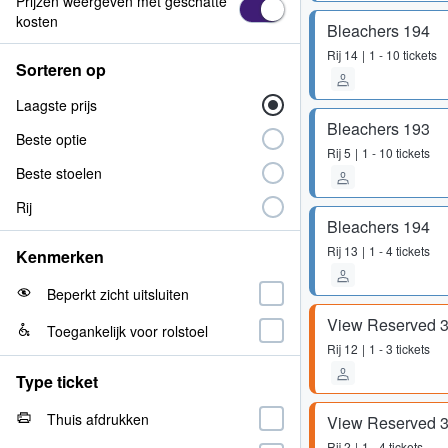
Prijzen weergeven met geschatte
kosten
Bleachers 194
Rij
14
1 - 10 tickets
Sorteren op
Laagste prijs
Bleachers 193
Beste optie
Rij
5
1 - 10 tickets
Beste stoelen
Rij
Bleachers 194
Rij
13
1 - 4 tickets
Kenmerken
Beperkt zicht uitsluiten
View Reserved 
Toegankelijk voor rolstoel
Rij
12
1 - 3 tickets
Type ticket
Thuis afdrukken
View Reserved 
Rij
2
1 - 4 tickets