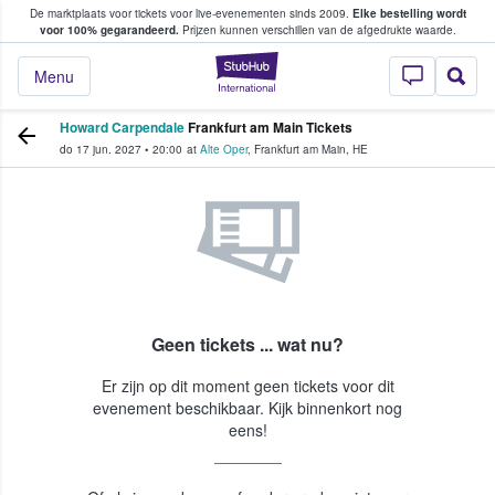
De marktplaats voor tickets voor live-evenementen sinds 2009.
Elke bestelling wordt
ans tickets kopen en verkopen
voor 100% gegarandeerd.
Prijzen kunnen verschillen van de afgedrukte waarde.
StubHub: waar fan
Menu
Howard Carpendale
Frankfurt am Main Tickets
do 17 jun. 2027
•
20:00
at
Alte Oper
,
Frankfurt am Main
,
HE
Geen tickets ... wat nu?
Er zijn op dit moment geen tickets voor dit
evenement beschikbaar. Kijk binnenkort nog
eens!