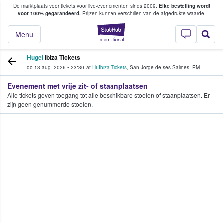
De marktplaats voor tickets voor live-evenementen sinds 2009.
Elke bestelling wordt
ans tickets kopen en verkopen
voor 100% gegarandeerd.
Prijzen kunnen verschillen van de afgedrukte waarde.
StubHub: waar fan
Menu
Hugel
Ibiza Tickets
do 13 aug. 2026
•
23:30
at
Hï Ibiza Tickets
,
San Jorge de ses Salines
,
PM
Evenement met vrije zit- of staanplaatsen
Alle tickets geven toegang tot alle beschikbare stoelen of staanplaatsen. Er
zijn geen genummerde stoelen.