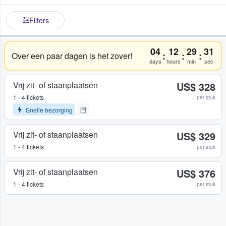
Filters
04
12
29
31
:
:
:
Over een paar dagen is het zover!
days
hours
min
sec
Vrij zit- of staanplaatsen
US$ 328
1 - 4 tickets
per stuk
Snelle bezorging
Vrij zit- of staanplaatsen
US$ 329
1 - 4 tickets
per stuk
Vrij zit- of staanplaatsen
US$ 376
1 - 4 tickets
per stuk