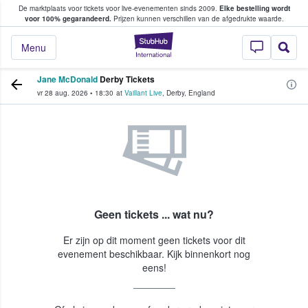
De marktplaats voor tickets voor live-evenementen sinds 2009.
Elke bestelling wordt
ans tickets kopen en verkopen
voor 100% gegarandeerd.
Prijzen kunnen verschillen van de afgedrukte waarde.
StubHub: waar fan
Menu
Jane McDonald
Derby Tickets
vr 28 aug. 2026
•
18:30
at
Vaillant Live
,
Derby
,
England
Geen tickets ... wat nu?
Er zijn op dit moment geen tickets voor dit
evenement beschikbaar. Kijk binnenkort nog
eens!