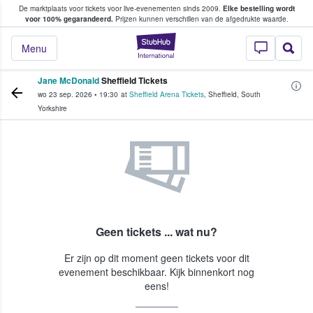
De marktplaats voor tickets voor live-evenementen sinds 2009.
Elke bestelling wordt
ans tickets kopen en verkopen
voor 100% gegarandeerd.
Prijzen kunnen verschillen van de afgedrukte waarde.
StubHub: waar fan
Menu
Jane McDonald
Sheffield Tickets
wo 23 sep. 2026
•
19:30
at
Sheffield Arena Tickets
,
Sheffield
,
South
Yorkshire
Geen tickets ... wat nu?
Er zijn op dit moment geen tickets voor dit
evenement beschikbaar. Kijk binnenkort nog
eens!