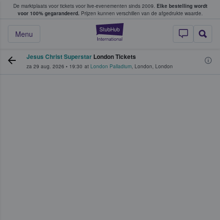
De marktplaats voor tickets voor live-evenementen sinds 2009.
Elke bestelling wordt
ans tickets kopen en verkopen
voor 100% gegarandeerd.
Prijzen kunnen verschillen van de afgedrukte waarde.
StubHub: waar fan
Menu
Jesus Christ Superstar
London Tickets
za 29 aug. 2026
•
19:30
at
London Palladium
,
London
,
London