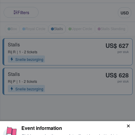
Filters
USD
Box
Royal Circle
Stalls
Upper Circle
Stalls Standing
Stalls
US$ 627
Rij
R
1 - 2 tickets
per stuk
Snelle bezorging
Stalls
US$ 628
Rij
P
1 - 2 tickets
per stuk
Snelle bezorging
Event information