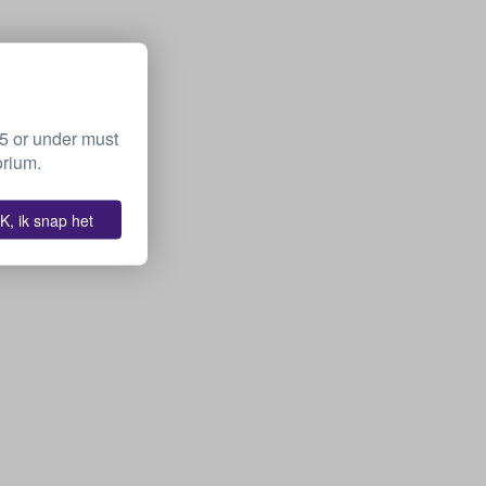
15 or under must
orium.
K, ik snap het