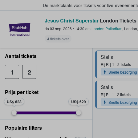
De marktplaats voor tickets voor live-evenemen
Jesus Christ Superstar
London Tickets
StubHub: waar fans tickets kope
do 03 sep. 2026
•
14:30
om
London Palladium
,
London
4 tickets over
Aantal tickets
Stalls
Rij
R
1 - 2 tickets
1
2
Snelle bezorging
Stalls
Prijs per ticket
Rij
P
1 - 2 tickets
US$ 628
US$ 629
Snelle bezorging
Populaire filters