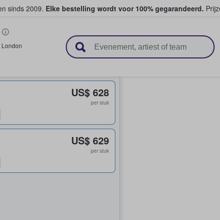
ten sinds 2009.
Elke bestelling wordt voor 100% gegarandeerd.
Prijz
n en verkopen
,
London
US$ 628
per stuk
US$ 629
per stuk