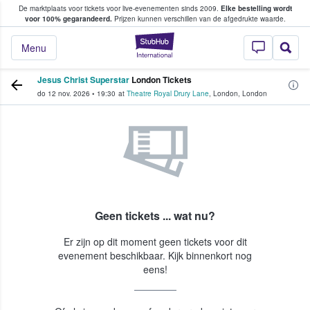
De marktplaats voor tickets voor live-evenementen sinds 2009.
Elke bestelling wordt
ans tickets kopen en verkopen
voor 100% gegarandeerd.
Prijzen kunnen verschillen van de afgedrukte waarde.
StubHub: waar fan
Menu
Jesus Christ Superstar
London Tickets
do 12 nov. 2026
•
19:30
at
Theatre Royal Drury Lane
,
London
,
London
Geen tickets ... wat nu?
Er zijn op dit moment geen tickets voor dit
evenement beschikbaar. Kijk binnenkort nog
eens!