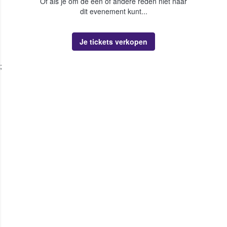
Of als je om de een of andere reden niet naar
dit evenement kunt...
Je tickets verkopen
;