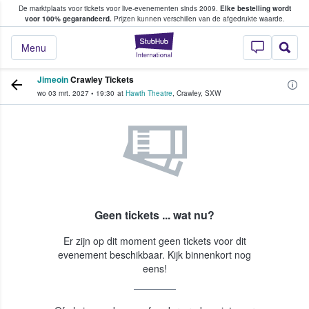
De marktplaats voor tickets voor live-evenementen sinds 2009.
Elke bestelling wordt
ans tickets kopen en verkopen
voor 100% gegarandeerd.
Prijzen kunnen verschillen van de afgedrukte waarde.
StubHub: waar fan
Menu
Jimeoin
Crawley Tickets
wo 03 mrt. 2027
•
19:30
at
Hawth Theatre
,
Crawley
,
SXW
Geen tickets ... wat nu?
Er zijn op dit moment geen tickets voor dit
evenement beschikbaar. Kijk binnenkort nog
eens!