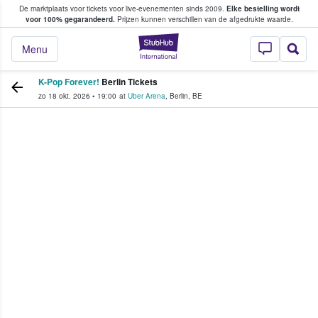
De marktplaats voor tickets voor live-evenementen sinds 2009.
Elke bestelling wordt
ans tickets kopen en verkopen
voor 100% gegarandeerd.
Prijzen kunnen verschillen van de afgedrukte waarde.
StubHub: waar fan
Menu
K-Pop Forever!
Berlin Tickets
zo 18 okt. 2026
•
19:00
at
Uber Arena
,
Berlin
,
BE