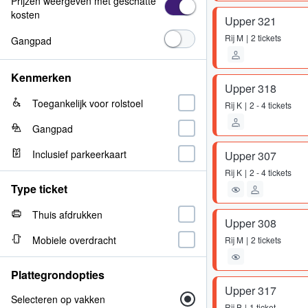
Prijzen weergeven met geschatte
kosten
Upper 321
Rij
M
2 tickets
Gangpad
Kenmerken
Upper 318
Toegankelijk voor rolstoel
Rij
K
2 - 4 tickets
Gangpad
Inclusief parkeerkaart
Upper 307
Rij
K
2 - 4 tickets
Type ticket
Thuis afdrukken
Upper 308
Mobiele overdracht
Rij
M
2 tickets
Plattegrondopties
Upper 317
Selecteren op vakken
Rij
B
1 ticket