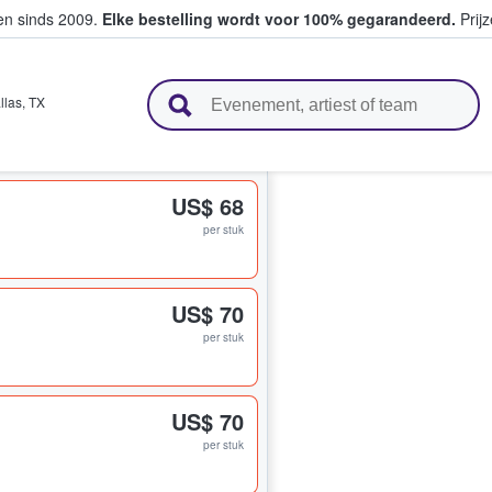
ten sinds 2009.
Elke bestelling wordt voor 100% gegarandeerd.
Prijz
n en verkopen
llas
,
TX
US$ 68
per stuk
US$ 70
per stuk
US$ 70
per stuk