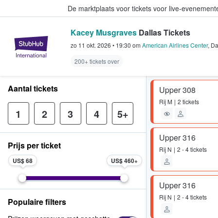
De marktplaats voor tickets voor live-evenemen
Kacey Musgraves
Dallas Tickets
StubHub: waar fans tickets kope
zo 11 okt. 2026
•
19:30
om
American Airlines Center
,
Da
200+ tickets over
Aantal tickets
Upper 308
Rij
M
2 tickets
1
2
3
4
5+
Upper 316
Prijs per ticket
Rij
N
2 - 4 tickets
US$ 68
US$ 460
Upper 316
Rij
N
2 - 4 tickets
Populaire filters