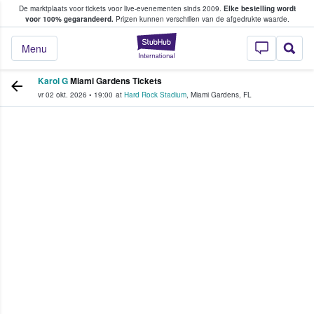
De marktplaats voor tickets voor live-evenementen sinds 2009.
Elke bestelling wordt
ans tickets kopen en verkopen
voor 100% gegarandeerd.
Prijzen kunnen verschillen van de afgedrukte waarde.
StubHub: waar fan
Menu
Karol G
Miami Gardens Tickets
vr 02 okt. 2026
•
19:00
at
Hard Rock Stadium
,
Miami Gardens
,
FL