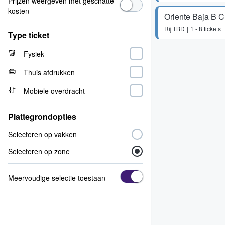
Prijzen weergeven met geschatte
kosten
Oriente Baja B 
Rij
TBD
1 - 8 tickets
Type ticket
Fysiek
Thuis afdrukken
Mobiele overdracht
Plattegrondopties
Selecteren op vakken
Selecteren op zone
Meervoudige selectie toestaan