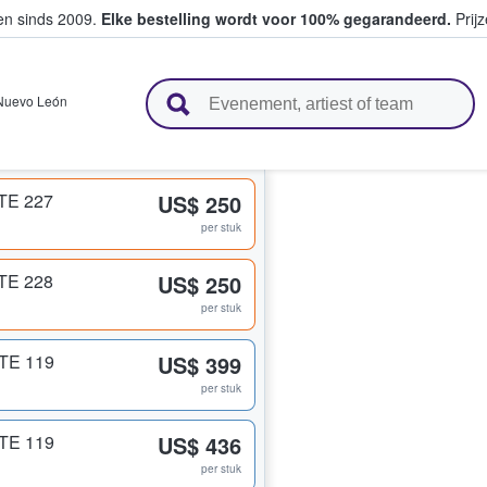
ten sinds 2009.
Elke bestelling wordt voor 100% gegarandeerd.
Prijz
n en verkopen
Nuevo León
NTE 227
US$ 250
per stuk
NTE 228
US$ 250
per stuk
OTE 119
US$ 399
per stuk
OTE 119
US$ 436
per stuk