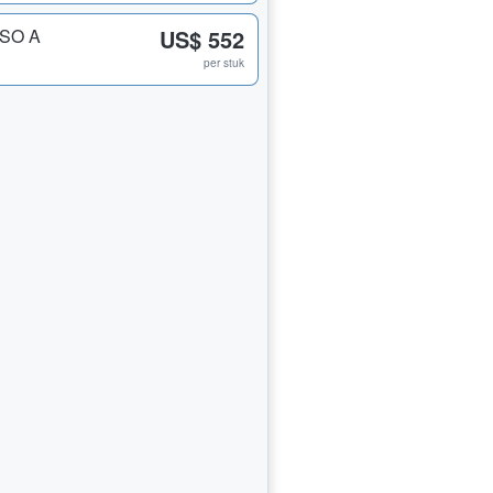
CSO A
US$ 552
per stuk