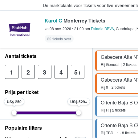
De marktplaats voor tickets voor live-evenemen
Karol G
Monterrey Tickets
StubHub: waar fans tickets kope
zo 08 nov. 2026
•
21:00
om
Estadio BBVA
,
Guadalupe
,
22 tickets over
Aantal tickets
Cabecera Alta 
Rij
General
2 tickets
1
2
3
4
5+
Cabecera Alta 
Rij
0
2 tickets
Prijs per ticket
US$ 250
US$ 529
Oriente Baja B 
Rij
R
2 tickets
Oriente Baja B 
Populaire filters
Rij
TBD
1 - 8 tickets