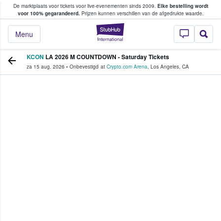
De marktplaats voor tickets voor live-evenementen sinds 2009.
Elke bestelling wordt
ans tickets kopen en verkopen
voor 100% gegarandeerd.
Prijzen kunnen verschillen van de afgedrukte waarde.
StubHub: waar fan
Menu
KCON
LA 2026 M COUNTDOWN - Saturday Tickets
za 15 aug. 2026
•
Onbevestigd
at
Crypto.com Arena
,
Los Angeles
,
CA