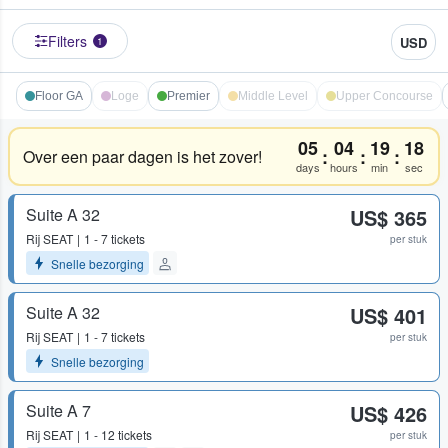
Filters
USD
1
Floor GA
Loge
Premier
Middle Level
Upper Concourse
05
04
19
18
:
:
:
Over een paar dagen is het zover!
days
hours
min
sec
Suite A 32
US$ 365
Rij
SEAT
1 - 7 tickets
per stuk
Snelle bezorging
Suite A 32
US$ 401
Rij
SEAT
1 - 7 tickets
per stuk
Snelle bezorging
Suite A 7
US$ 426
Rij
SEAT
1 - 12 tickets
per stuk