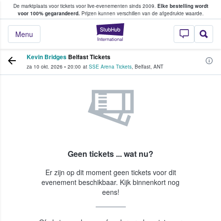
De marktplaats voor tickets voor live-evenementen sinds 2009.
Elke bestelling wordt
ans tickets kopen en verkopen
voor 100% gegarandeerd.
Prijzen kunnen verschillen van de afgedrukte waarde.
StubHub: waar fan
Menu
Kevin Bridges
Belfast Tickets
za 10 okt. 2026
•
20:00
at
SSE Arena Tickets
,
Belfast
,
ANT
Geen tickets ... wat nu?
Er zijn op dit moment geen tickets voor dit
evenement beschikbaar. Kijk binnenkort nog
eens!