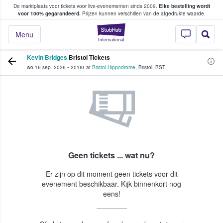
De marktplaats voor tickets voor live-evenementen sinds 2009.
Elke bestelling wordt
ans tickets kopen en verkopen
voor 100% gegarandeerd.
Prijzen kunnen verschillen van de afgedrukte waarde.
StubHub: waar fan
Menu
Kevin Bridges
Bristol Tickets
wo 16 sep. 2026
•
20:00
at
Bristol Hippodrome
,
Bristol
,
BST
Geen tickets ... wat nu?
Er zijn op dit moment geen tickets voor dit
evenement beschikbaar. Kijk binnenkort nog
eens!