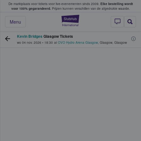
De marktplaats voor tickets voor live-evenementen sinds 2009.
Elke bestelling wordt
ans tickets kopen en verkopen
voor 100% gegarandeerd.
Prijzen kunnen verschillen van de afgedrukte waarde.
StubHub: waar fan
Menu
Kevin Bridges
Glasgow Tickets
wo 04 nov. 2026
•
18:30
at
OVO Hydro Arena Glasgow
,
Glasgow
,
Glasgow