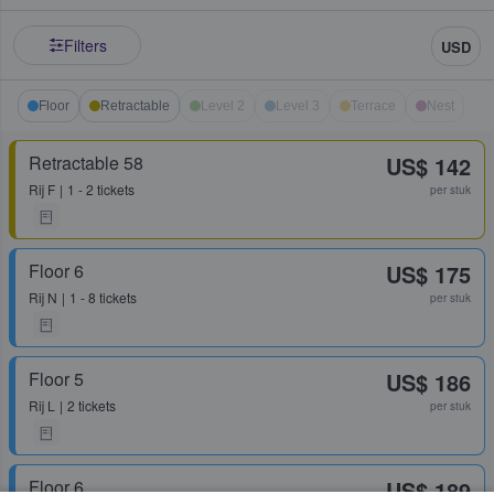
Filters
USD
Floor
Retractable
Level 2
Level 3
Terrace
Nest
Retractable 58
US$ 142
Rij
F
1 - 2 tickets
per stuk
Floor 6
US$ 175
Rij
N
1 - 8 tickets
per stuk
Floor 5
US$ 186
Rij
L
2 tickets
per stuk
Floor 6
US$ 189