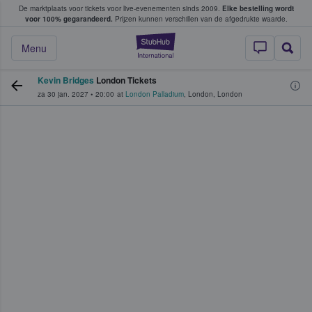
De marktplaats voor tickets voor live-evenementen sinds 2009.
Elke bestelling wordt
ans tickets kopen en verkopen
voor 100% gegarandeerd.
Prijzen kunnen verschillen van de afgedrukte waarde.
StubHub: waar fan
Menu
Kevin Bridges
London Tickets
za 30 jan. 2027
•
20:00
at
London Palladium
,
London
,
London