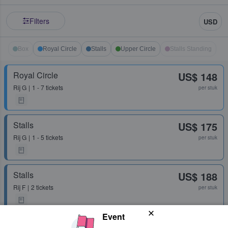
Filters
USD
Box
Royal Circle
Stalls
Upper Circle
Stalls Standing
Royal Circle
US$ 148
Rij
G
1 - 7 tickets
per stuk
Stalls
US$ 175
Rij
G
1 - 5 tickets
per stuk
Stalls
US$ 188
Rij
F
2 tickets
per stuk
Event
Stalls
US$ 215