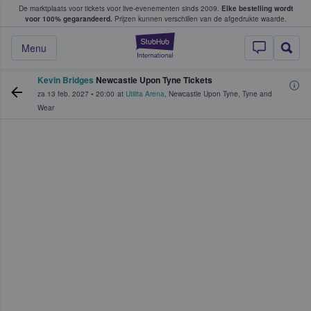
De marktplaats voor tickets voor live-evenementen sinds 2009.
Elke bestelling wordt
ans tickets kopen en verkopen
voor 100% gegarandeerd.
Prijzen kunnen verschillen van de afgedrukte waarde.
StubHub: waar fan
Menu
Kevin Bridges
Newcastle Upon Tyne Tickets
za 13 feb. 2027
•
20:00
at
Utilita Arena
,
Newcastle Upon Tyne
,
Tyne and
Wear