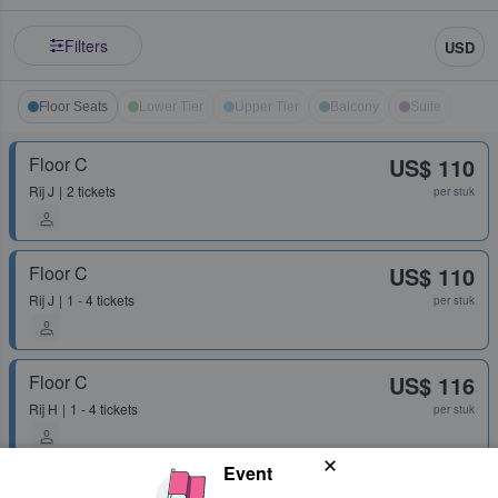
Filters
USD
Floor Seats
Lower Tier
Upper Tier
Balcony
Suite
Floor C
US$ 110
Rij
J
2 tickets
per stuk
Floor C
US$ 110
Rij
J
1 - 4 tickets
per stuk
Floor C
US$ 116
Rij
H
1 - 4 tickets
per stuk
Event
Floor C
US$ 116