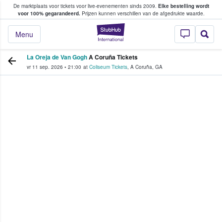
De marktplaats voor tickets voor live-evenementen sinds 2009.
Elke bestelling wordt
ans tickets kopen en verkopen
voor 100% gegarandeerd.
Prijzen kunnen verschillen van de afgedrukte waarde.
StubHub: waar fan
Menu
La Oreja de Van Gogh
A Coruña Tickets
vr 11 sep. 2026
•
21:00
at
Coliseum Tickets
,
A Coruña
,
GA