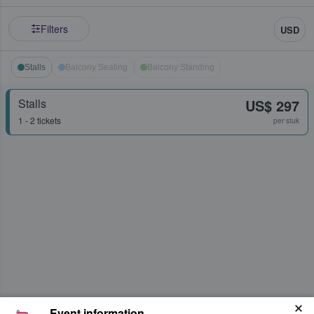
Filters
USD
Stalls
Balcony Seating
Balcony Standing
Stalls
US$ 297
1 - 2 tickets
per stuk
Event information