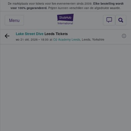
De marktplaats voor tickets voor live-evenementen sinds 2009.
Elke bestelling wordt
ans tickets kopen en verkopen
voor 100% gegarandeerd.
Prijzen kunnen verschillen van de afgedrukte waarde.
StubHub: waar fan
Menu
Lake Street Dive
Leeds Tickets
wo 21 okt. 2026
•
18:00
at
O2 Academy Leeds
,
Leeds
,
Yorkshire