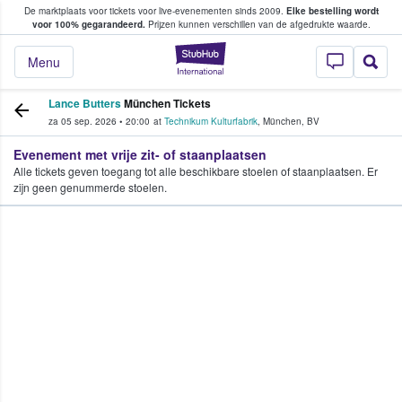
De marktplaats voor tickets voor live-evenementen sinds 2009.
Elke bestelling wordt
ans tickets kopen en verkopen
voor 100% gegarandeerd.
Prijzen kunnen verschillen van de afgedrukte waarde.
StubHub: waar fan
Menu
Lance Butters
München Tickets
za 05 sep. 2026
•
20:00
at
Technikum Kulturfabrik
,
München
,
BV
Evenement met vrije zit- of staanplaatsen
Alle tickets geven toegang tot alle beschikbare stoelen of staanplaatsen. Er
zijn geen genummerde stoelen.