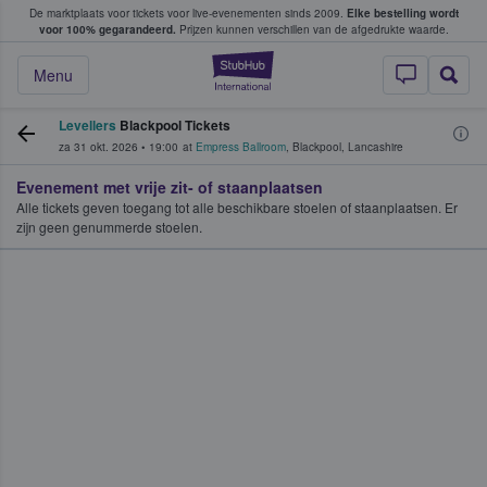
De marktplaats voor tickets voor live-evenementen sinds 2009.
Elke bestelling wordt
ans tickets kopen en verkopen
voor 100% gegarandeerd.
Prijzen kunnen verschillen van de afgedrukte waarde.
StubHub: waar fan
Menu
Levellers
Blackpool Tickets
za 31 okt. 2026
•
19:00
at
Empress Ballroom
,
Blackpool
,
Lancashire
Evenement met vrije zit- of staanplaatsen
Alle tickets geven toegang tot alle beschikbare stoelen of staanplaatsen. Er
zijn geen genummerde stoelen.