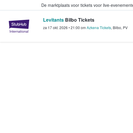
De marktplaats voor tickets voor live-evenemen
Levitants
Bilbo Tickets
StubHub: waar fans tickets kope
za 17 okt. 2026
•
21:00
om
Azkena Tickets
,
Bilbo
,
PV