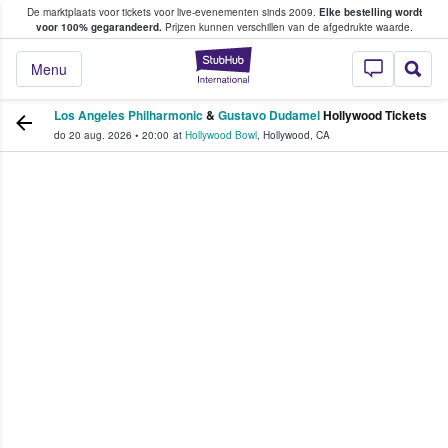
De marktplaats voor tickets voor live-evenementen sinds 2009.
Elke bestelling wordt
ans tickets kopen en verkopen
voor 100% gegarandeerd.
Prijzen kunnen verschillen van de afgedrukte waarde.
StubHub: waar fan
Menu
Los Angeles Philharmonic
&
Gustavo Dudamel
Hollywood Tickets
do 20 aug. 2026
•
20:00
at
Hollywood Bowl
,
Hollywood
,
CA