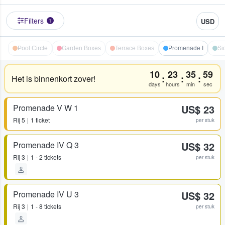
Filters
USD
1
Pool Circle
Garden Boxes
Terrace Boxes
Promenade I
Si
10
23
35
59
:
:
:
Het is binnenkort zover!
days
hours
min
sec
Promenade V W 1
US$ 23
Rij
5
1 ticket
per stuk
Promenade IV Q 3
US$ 32
Rij
3
1 - 2 tickets
per stuk
Promenade IV U 3
US$ 32
Rij
3
1 - 8 tickets
per stuk