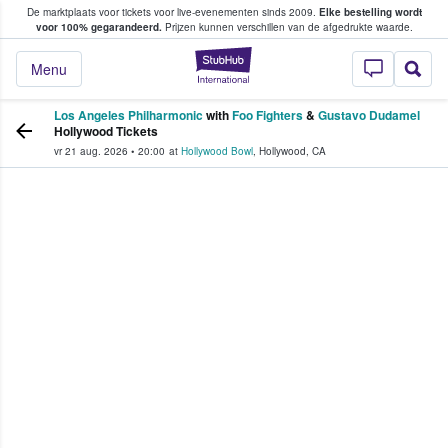
De marktplaats voor tickets voor live-evenementen sinds 2009.
Elke bestelling wordt
ans tickets kopen en verkopen
voor 100% gegarandeerd.
Prijzen kunnen verschillen van de afgedrukte waarde.
StubHub: waar fan
Menu
Los Angeles Philharmonic
with
Foo Fighters
&
Gustavo Dudamel
Hollywood Tickets
vr 21 aug. 2026
•
20:00
at
Hollywood Bowl
,
Hollywood
,
CA