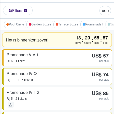
Filters
USD
1
Pool Circle
Garden Boxes
Terrace Boxes
Promenade I
Si
13
20
55
57
:
:
:
Het is binnenkort zover!
days
hours
min
sec
Promenade V V 1
US$ 57
Rij
6
1 ticket
per stuk
Promenade IV Q 1
US$ 74
Rij
12
1 - 5 tickets
per stuk
Promenade IV T 2
US$ 85
Rij
5
2 tickets
per stuk