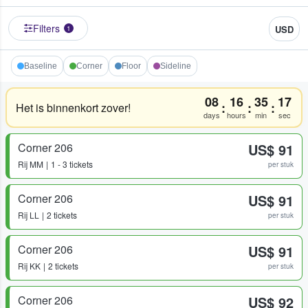
Filters
USD
1
Baseline
Corner
Floor
Sideline
08
16
35
17
:
:
:
Het is binnenkort zover!
days
hours
min
sec
Corner 206
US$ 91
Rij
MM
1 - 3 tickets
per stuk
Corner 206
US$ 91
Rij
LL
2 tickets
per stuk
Corner 206
US$ 91
Rij
KK
2 tickets
per stuk
Corner 206
US$ 92