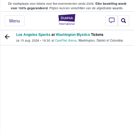
De marktplaats voor tickets voor live-evenementen sinds 2009.
Elke bestelling wordt
ans tickets kopen en verkopen
voor 100% gegarandeerd.
Prijzen kunnen verschillen van de afgedrukte waarde.
StubHub: waar fan
Menu
Los Angeles Sparks
at
Washington Mystics
Tickets
za 15 aug. 2026
•
19:30
at
CareFirst Arena
,
Washington
,
District of Columbia