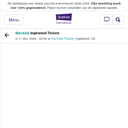
De marktplaats voor tickets voor live-evenementen sinds 2009.
Elke bestelling wordt
ans tickets kopen en verkopen
voor 100% gegarandeerd.
Prijzen kunnen verschillen van de afgedrukte waarde.
StubHub: waar fan
Menu
Marisela
Inglewood Tickets
vr 11 dec. 2026
•
20:00
at
YouTube Theater
,
Inglewood
,
CA