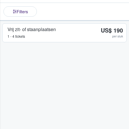
Filters
Vrij zit- of staanplaatsen
US$ 190
1 - 4 tickets
per stuk