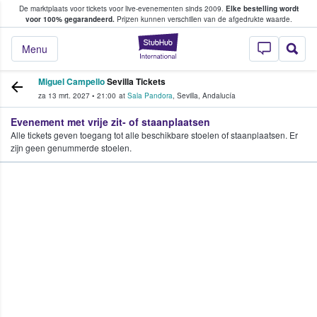
De marktplaats voor tickets voor live-evenementen sinds 2009.
Elke bestelling wordt
ans tickets kopen en verkopen
voor 100% gegarandeerd.
Prijzen kunnen verschillen van de afgedrukte waarde.
StubHub: waar fan
Menu
Miguel Campello
Sevilla Tickets
za 13 mrt. 2027
•
21:00
at
Sala Pandora
,
Sevilla
,
Andalucía
Evenement met vrije zit- of staanplaatsen
Alle tickets geven toegang tot alle beschikbare stoelen of staanplaatsen. Er
zijn geen genummerde stoelen.