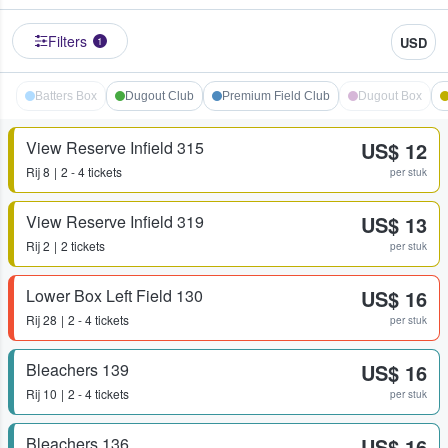
Filters
USD
1
Batters Box
Dugout Club
Premium Field Club
Dugout Box
View Reserve Infield 315
US$ 12
Rij
8
2 - 4 tickets
per stuk
View Reserve Infield 319
US$ 13
Rij
2
2 tickets
per stuk
Lower Box Left Field 130
US$ 16
Rij
28
2 - 4 tickets
per stuk
Bleachers 139
US$ 16
Rij
10
2 - 4 tickets
per stuk
Bleachers 136
US$ 16