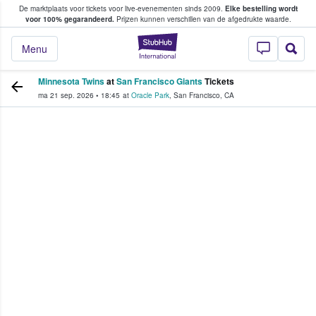
De marktplaats voor tickets voor live-evenementen sinds 2009.
Elke bestelling wordt
ans tickets kopen en verkopen
voor 100% gegarandeerd.
Prijzen kunnen verschillen van de afgedrukte waarde.
StubHub: waar fan
Menu
Minnesota Twins
at
San Francisco Giants
Tickets
ma 21 sep. 2026
•
18:45
at
Oracle Park
,
San Francisco
,
CA