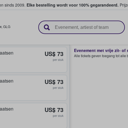
ten sinds 2009.
Elke bestelling wordt voor 100% gegarandeerd.
Prijz
n en verkopen
w
,
GLG
Evenement met vrije zit- of
plaatsen
US$ 73
Alle tickets geven toegang tot all
per stuk
plaatsen
US$ 73
per stuk
plaatsen
US$ 73
per stuk