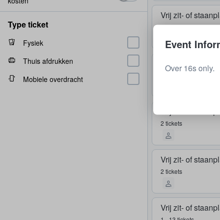
kosten
Vrij zit- of staan
Type ticket
1 ticket
Event Infor
Fysiek
Thuis afdrukken
Vrij zit- of staan
Over 16s only.
1 - 7 tickets
Mobiele overdracht
Vrij zit- of staan
2 tickets
Vrij zit- of staan
2 tickets
Vrij zit- of staan
1 - 13 tickets