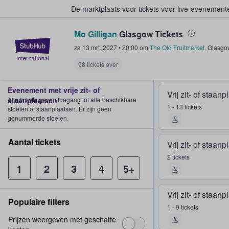
De marktplaats voor tickets voor live-evenemen
Mo Gilligan
Glasgow Tickets
StubHub: waar fans tickets kope
za 13 mrt. 2027
•
20:00
om
The Old Fruitmarket
,
Glasgo
98 tickets over
Evenement met vrije zit- of
Vrij zit- of staan
staanplaatsen
Alle tickets geven toegang tot alle beschikbare
1 - 13 tickets
stoelen of staanplaatsen. Er zijn geen
genummerde stoelen.
Aantal tickets
Vrij zit- of staan
2 tickets
1
2
3
4
5+
Vrij zit- of staan
Populaire filters
1 - 9 tickets
Prijzen weergeven met geschatte