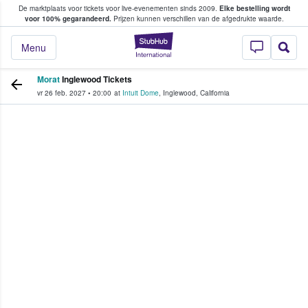
De marktplaats voor tickets voor live-evenementen sinds 2009.
Elke bestelling wordt
ans tickets kopen en verkopen
voor 100% gegarandeerd.
Prijzen kunnen verschillen van de afgedrukte waarde.
StubHub: waar fan
Menu
Morat
Inglewood Tickets
vr 26 feb. 2027
•
20:00
at
Intuit Dome
,
Inglewood
,
California