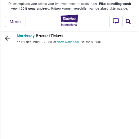
De marktplaats voor tickets voor live-evenementen sinds 2009.
Elke bestelling wordt
ans tickets kopen en verkopen
voor 100% gegarandeerd.
Prijzen kunnen verschillen van de afgedrukte waarde.
StubHub: waar fan
Menu
Morrissey
Brussel Tickets
do 31 dec. 2026
•
20:00
at
Vorst Nationaal
,
Brussels
,
BRU