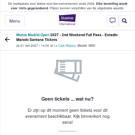
De marktplaats voor tickets voor live-evenementen sinds 2009.
Elke bestelling wordt
ans tickets kopen en verkopen
voor 100% gegarandeerd.
Prijzen kunnen verschillen van de afgedrukte waarde.
StubHub: waar fan
Menu
Mutua Madrid Open
2027 - 2nd Weekend Full Pass - Estadio
Manolo Santana Tickets
za 01 mei 2027
•
14:00
at
La Caja Mágica
,
Madrid
,
MAD
Geen tickets ... wat nu?
Er zijn op dit moment geen tickets voor dit
evenement beschikbaar. Kijk binnenkort nog
eens!