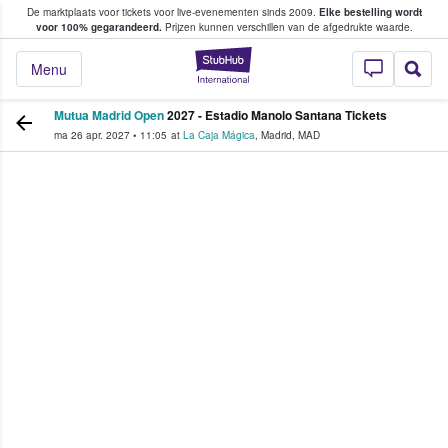
De marktplaats voor tickets voor live-evenementen sinds 2009.
Elke bestelling wordt
ans tickets kopen en verkopen
voor 100% gegarandeerd.
Prijzen kunnen verschillen van de afgedrukte waarde.
StubHub: waar fan
Menu
Mutua Madrid Open
2027 - Estadio Manolo Santana Tickets
ma 26 apr. 2027
•
11:05
at
La Caja Mágica
,
Madrid
,
MAD