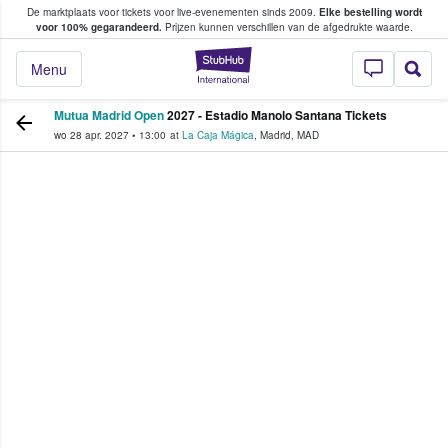
De marktplaats voor tickets voor live-evenementen sinds 2009.
Elke bestelling wordt
ans tickets kopen en verkopen
voor 100% gegarandeerd.
Prijzen kunnen verschillen van de afgedrukte waarde.
StubHub: waar fan
Menu
Mutua Madrid Open
2027 - Estadio Manolo Santana Tickets
wo 28 apr. 2027
•
13:00
at
La Caja Mágica
,
Madrid
,
MAD