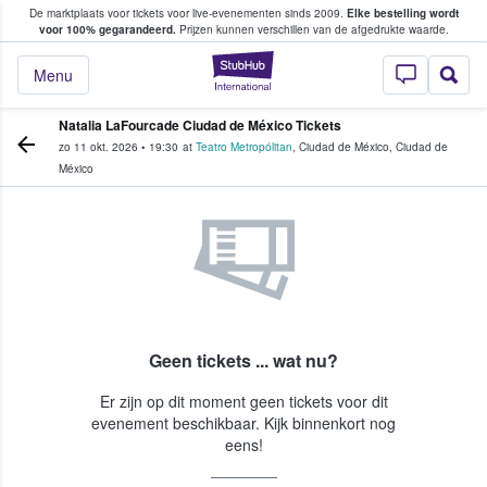
De marktplaats voor tickets voor live-evenementen sinds 2009.
Elke bestelling wordt
ans tickets kopen en verkopen
voor 100% gegarandeerd.
Prijzen kunnen verschillen van de afgedrukte waarde.
StubHub: waar fan
Menu
Natalia LaFourcade Ciudad de México Tickets
zo 11 okt. 2026
•
19:30
at
Teatro Metropólitan
,
Ciudad de México
,
Ciudad de
México
Geen tickets ... wat nu?
Er zijn op dit moment geen tickets voor dit
evenement beschikbaar. Kijk binnenkort nog
eens!