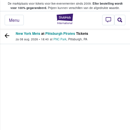
De marktplaats voor tickets voor live-evenementen sinds 2009.
Elke bestelling wordt
ans tickets kopen en verkopen
voor 100% gegarandeerd.
Prijzen kunnen verschillen van de afgedrukte waarde.
StubHub: waar fan
Menu
New York Mets
at
Pittsburgh Pirates
Tickets
za 08 aug. 2026
•
18:40
at
PNC Park
,
Pittsburgh
,
PA