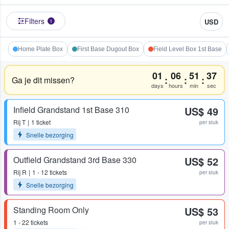
Filters
USD
1
Home Plate Box
First Base Dugout Box
Field Level Box 1st Base
01
06
51
37
:
:
:
Ga je dit missen?
days
hours
min
sec
Infield Grandstand 1st Base 310
US$ 49
Rij
T
1 ticket
per stuk
Snelle bezorging
Outfield Grandstand 3rd Base 330
US$ 52
Rij
R
1 - 12 tickets
per stuk
Snelle bezorging
Standing Room Only
US$ 53
1 - 22 tickets
per stuk