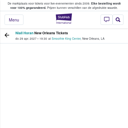
De marktplaats voor tickets voor live-evenementen sinds 2009.
Elke bestelling wordt
ans tickets kopen en verkopen
voor 100% gegarandeerd.
Prijzen kunnen verschillen van de afgedrukte waarde.
StubHub: waar fan
Menu
Niall Horan
New Orleans Tickets
do 29 apr. 2027
•
19:30
at
Smoothie King Center
,
New Orleans
,
LA