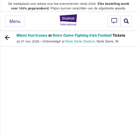
De marktplaats voor tickets voor live-evenementen sinds 2009.
Elke bestelling wordt
ans tickets kopen en verkopen
voor 100% gegarandeerd.
Prijzen kunnen verschillen van de afgedrukte waarde.
StubHub: waar fan
Menu
Miami Hurricanes
at
Notre Dame Fighting Irish Football
Tickets
za 07 nov. 2026
•
Onbevestigd
at
Notre Dame Stadium
,
Notre Dame
,
IN